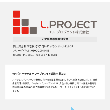
VPP事業参加登録企業
岡山県倉敷市老松町3丁目9-27 グランドールビル 2F
フリーダイヤル：0800-200-8485
tel.086-441-8801 fax.086-441-8081
VPP（バーチャルパワープラント）構築事業とは
バーチャルパワープラント構築に向けた実証事業を国内において実施する者に対して、補助
金を交付する事業。バーチャルパワープラントとは、点在する小規模な再エネ発電や蓄電池、
燃料電池等の設備と、電力の需要を管理するネットワーク・システムをまとめて制御するこ
とです。