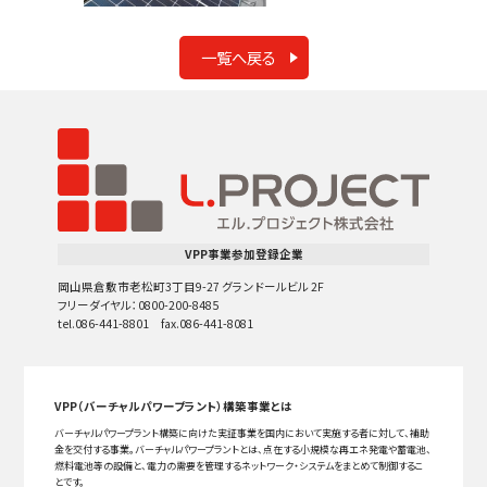
一覧へ戻る
VPP事業参加登録企業
岡山県倉敷市老松町3丁目9-27 グランドールビル 2F
フリーダイヤル：0800-200-8485
tel.086-441-8801 fax.086-441-8081
VPP（バーチャルパワープラント）構築事業とは
バーチャルパワープラント構築に向けた実証事業を国内において実施する者に対して、補助
金を交付する事業。バーチャルパワープラントとは、点在する小規模な再エネ発電や蓄電池、
燃料電池等の設備と、電力の需要を管理するネットワーク・システムをまとめて制御するこ
とです。