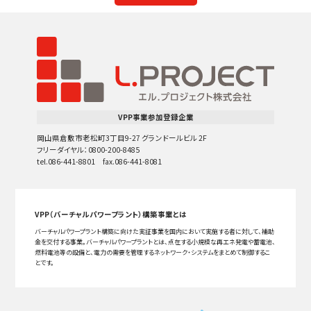
VPP事業参加登録企業
岡山県倉敷市老松町3丁目9-27 グランドールビル 2F
フリーダイヤル：0800-200-8485
tel.086-441-8801 fax.086-441-8081
VPP（バーチャルパワープラント）構築事業とは
バーチャルパワープラント構築に向けた実証事業を国内において実施する者に対して、補助
金を交付する事業。バーチャルパワープラントとは、点在する小規模な再エネ発電や蓄電池、
燃料電池等の設備と、電力の需要を管理するネットワーク・システムをまとめて制御するこ
とです。