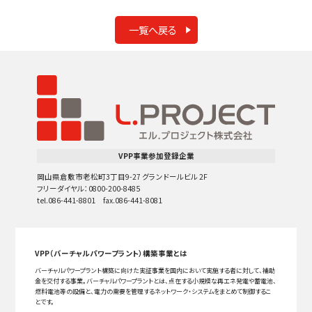
一覧へ戻る
VPP事業参加登録企業
岡山県倉敷市老松町3丁目9-27 グランドールビル 2F
フリーダイヤル：0800-200-8485
tel.086-441-8801 fax.086-441-8081
VPP（バーチャルパワープラント）構築事業とは
バーチャルパワープラント構築に向けた実証事業を国内において実施する者に対して、補助
金を交付する事業。バーチャルパワープラントとは、点在する小規模な再エネ発電や蓄電池、
燃料電池等の設備と、電力の需要を管理するネットワーク・システムをまとめて制御するこ
とです。