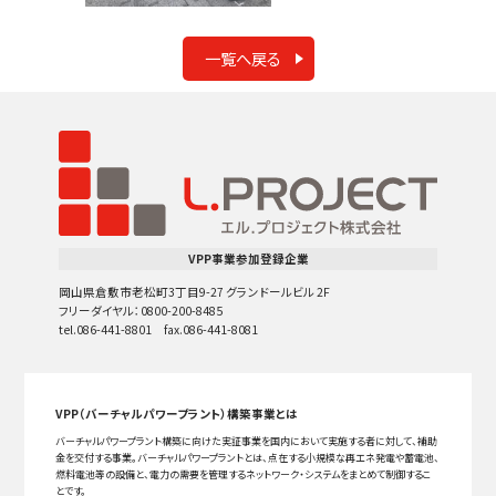
一覧へ戻る
VPP事業参加登録企業
岡山県倉敷市老松町3丁目9-27 グランドールビル 2F
フリーダイヤル：0800-200-8485
tel.086-441-8801 fax.086-441-8081
VPP（バーチャルパワープラント）構築事業とは
バーチャルパワープラント構築に向けた実証事業を国内において実施する者に対して、補助
金を交付する事業。バーチャルパワープラントとは、点在する小規模な再エネ発電や蓄電池、
燃料電池等の設備と、電力の需要を管理するネットワーク・システムをまとめて制御するこ
とです。