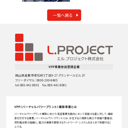
一覧へ戻る
VPP事業参加登録企業
岡山県倉敷市老松町3丁目9-27 グランドールビル 2F
フリーダイヤル：0800-200-8485
tel.086-441-8801 fax.086-441-8081
VPP（バーチャルパワープラント）構築事業とは
バーチャルパワープラント構築に向けた実証事業を国内において実施する者に対して、補助
金を交付する事業。バーチャルパワープラントとは、点在する小規模な再エネ発電や蓄電池、
燃料電池等の設備と、電力の需要を管理するネットワーク・システムをまとめて制御するこ
とです。