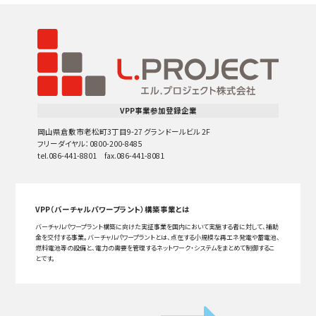
VPP事業参加登録企業
岡山県倉敷市老松町3丁目9-27 グランドールビル 2F
フリーダイヤル：0800-200-8485
tel.086-441-8801 fax.086-441-8081
VPP（バーチャルパワープラント）構築事業とは
バーチャルパワープラント構築に向けた実証事業を国内において実施する者に対して、補助
金を交付する事業。バーチャルパワープラントとは、点在する小規模な再エネ発電や蓄電池、
燃料電池等の設備と、電力の需要を管理するネットワーク・システムをまとめて制御するこ
とです。