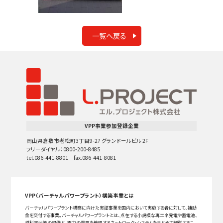
一覧へ戻る
VPP事業参加登録企業
岡山県倉敷市老松町3丁目9-27 グランドールビル 2F
フリーダイヤル：0800-200-8485
tel.086-441-8801 fax.086-441-8081
VPP（バーチャルパワープラント）構築事業とは
バーチャルパワープラント構築に向けた実証事業を国内において実施する者に対して、補助
金を交付する事業。バーチャルパワープラントとは、点在する小規模な再エネ発電や蓄電池、
燃料電池等の設備と、電力の需要を管理するネットワーク・システムをまとめて制御するこ