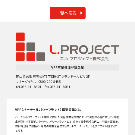
一覧へ戻る
VPP事業参加登録企業
岡山県倉敷市老松町3丁目9-27 グランドールビル 2F
フリーダイヤル：0800-200-8485
tel.086-441-8801 fax.086-441-8081
VPP（バーチャルパワープラント）構築事業とは
バーチャルパワープラント構築に向けた実証事業を国内において実施する者に対して、補助
金を交付する事業。バーチャルパワープラントとは、点在する小規模な再エネ発電や蓄電池、
燃料電池等の設備と、電力の需要を管理するネットワーク・システムをまとめて制御するこ
とです。