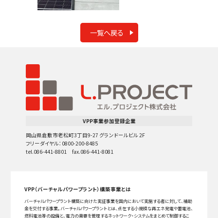
一覧へ戻る
VPP事業参加登録企業
岡山県倉敷市老松町3丁目9-27 グランドールビル 2F
フリーダイヤル：0800-200-8485
tel.086-441-8801 fax.086-441-8081
VPP（バーチャルパワープラント）構築事業とは
バーチャルパワープラント構築に向けた実証事業を国内において実施する者に対して、補助
金を交付する事業。バーチャルパワープラントとは、点在する小規模な再エネ発電や蓄電池、
燃料電池等の設備と、電力の需要を管理するネットワーク・システムをまとめて制御するこ