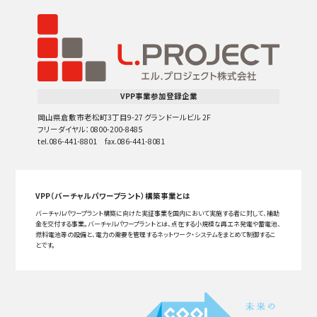
VPP事業参加登録企業
岡山県倉敷市老松町3丁目9-27 グランドールビル 2F
フリーダイヤル：0800-200-8485
tel.086-441-8801 fax.086-441-8081
VPP（バーチャルパワープラント）構築事業とは
バーチャルパワープラント構築に向けた実証事業を国内において実施する者に対して、補助
金を交付する事業。バーチャルパワープラントとは、点在する小規模な再エネ発電や蓄電池、
燃料電池等の設備と、電力の需要を管理するネットワーク・システムをまとめて制御するこ
とです。