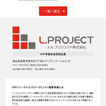
一覧へ戻る
VPP事業参加登録企業
岡山県倉敷市老松町3丁目9-27 グランドールビル 2F
フリーダイヤル：0800-200-8485
tel.086-441-8801 fax.086-441-8081
VPP（バーチャルパワープラント）構築事業とは
バーチャルパワープラント構築に向けた実証事業を国内において実施する者に対して、補助
金を交付する事業。バーチャルパワープラントとは、点在する小規模な再エネ発電や蓄電池、
燃料電池等の設備と、電力の需要を管理するネットワーク・システムをまとめて制御するこ
とです。